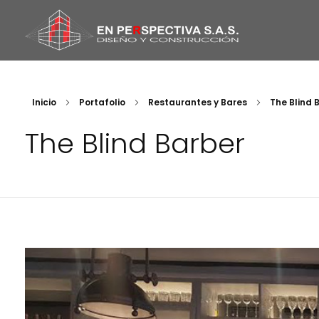
En Perspectiva
Arquitectos
Inicio
Portafolio
Restaurantes y Bares
The Blind 
The Blind Barber